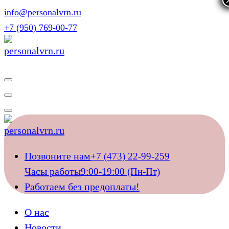
Перейти
info@personalvrn.ru
к
+7 (950) 769-00-77
содержимому
Подберём домашний персонал для ваших близких
Подберём домашний персонал для ваших близких
Позвоните нам
+7 (473) 22-99-259
Часы работы
9:00-19:00 (Пн-Пт)
Работаем без предоплаты!
О нас
Новости