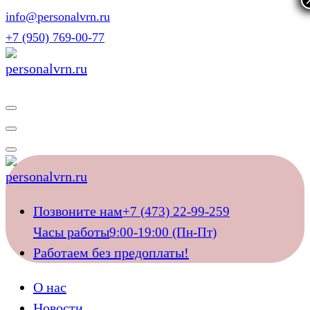
Перейти
info@personalvrn.ru
к
+7 (950) 769-00-77
содержимому
Подберём домашний персонал для ваших близких
Подберём домашний персонал для ваших близких
Позвоните нам
+7 (473) 22-99-259
Часы работы
9:00-19:00 (Пн-Пт)
Работаем без предоплаты!
О нас
Новости