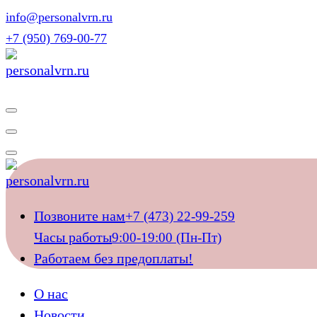
Перейти
info@personalvrn.ru
к
+7 (950) 769-00-77
содержимому
Подберём домашний персонал для ваших близких
Подберём домашний персонал для ваших близких
Позвоните нам
+7 (473) 22-99-259
Часы работы
9:00-19:00 (Пн-Пт)
Работаем без предоплаты!
О нас
Новости