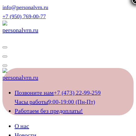
Перейти
info@personalvrn.ru
к
+7 (950) 769-00-77
содержимому
Подберём домашний персонал для ваших близких
Подберём домашний персонал для ваших близких
Позвоните нам
+7 (473) 22-99-259
Часы работы
9:00-19:00 (Пн-Пт)
Работаем без предоплаты!
О нас
Новости