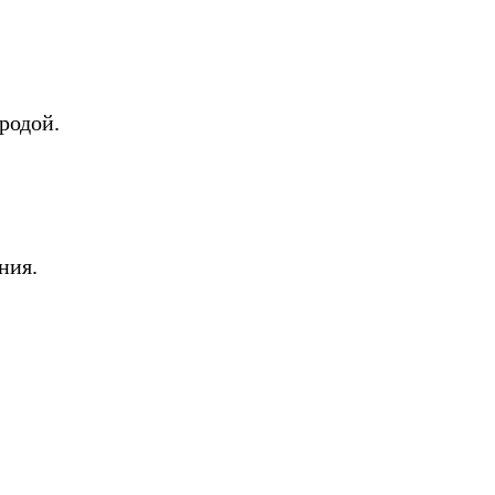
родой.
ния.