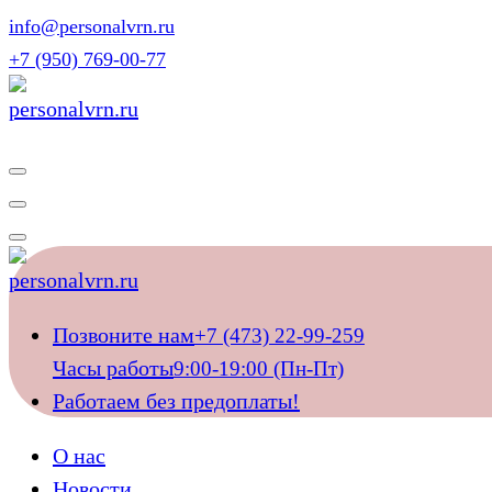
Перейти
info@personalvrn.ru
к
+7 (950) 769-00-77
содержимому
Подберём домашний персонал для ваших близких
Подберём домашний персонал для ваших близких
Позвоните нам
+7 (473) 22-99-259
Часы работы
9:00-19:00 (Пн-Пт)
Работаем без предоплаты!
О нас
Новости